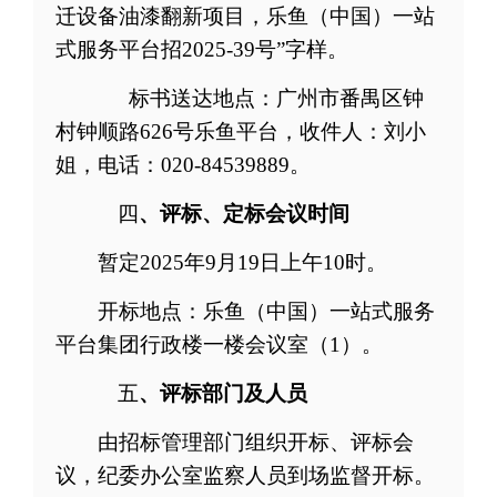
迁设备油漆翻新项目
，乐鱼（中国）一站
式服务平台招
202
5
-
39
号
”
字样
。
标书送达地点：广州市番禺区
钟
村
钟顺
路
626
号
乐鱼平台
，
收件人：刘小
姐，电话：
020-
84539889
。
四
、评标、定标会议时间
暂定
2025
年
9
月
19
日
上午
10
时。
开标地点：乐鱼（中国）一站式服务
平台集团
行政楼一楼
会议室
（
1
）
。
五
、
评标部门及人员
由
招标
管理部门
组织开标、评标会
议，纪委办公室
监察
人员到场监督开标。