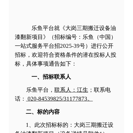
乐鱼平台就《大岗三期搬迁设备油
漆翻新
项目
》（招标编号
：
乐鱼（中国）
一站式服务平台招
202
5
-
39
号
）进行公开
招标，欢迎符合资格条件的潜在投标人投
标
，具体事项通告如下：
一、
招标联系人
乐鱼平台
，
联系人：
江
生
；
联系电
话：
020-84539825/31177873
。
二、标的内容
1
、此次招标标的：大岗三期搬迁设