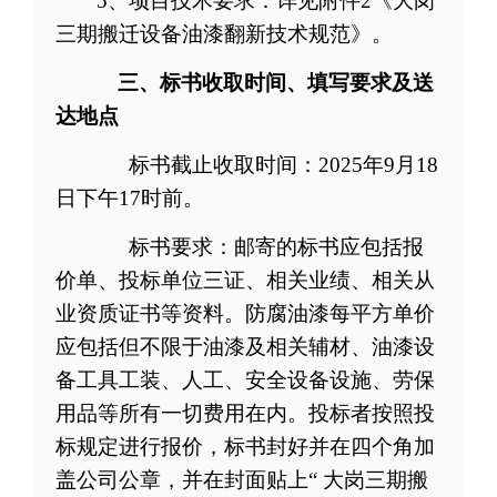
5
、项目技术要求：详见附件
2
《大岗
三期搬迁设备油漆翻新技术规范》。
三
、标书收取时间、填写要求及送
达地点
标书
截止收取时间：
2025
年
9
月
18
日
下午
17
时前。
标书要求：
邮寄
的标书应包括报
价单
、
投标单位
三证、相关业绩、相关从
业资质证书等资料。防腐油漆每平方单价
应
包括但不限于
油漆
及相关辅材、油漆设
备工具工装、人工、安全设备设施、劳保
用品等
所有一切费用在内
。
投标者按照
投
标规定进行报价
，标书
封好
并
在四个角
加
盖公司
公
章
，并在封面贴上
“
大岗三期搬