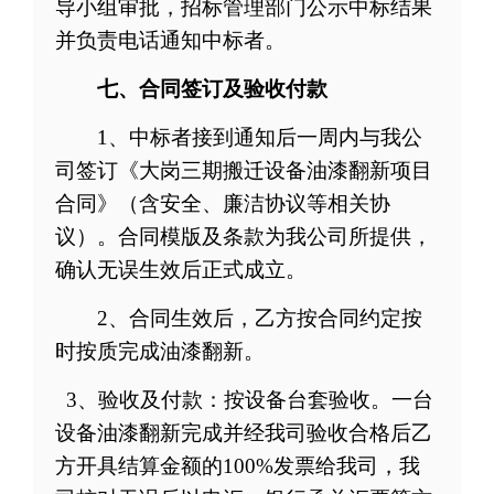
导小组审批，
招标管理部门公示中标结果
并
负责电话通知中标者。
七、合同签订及验收付款
1
、
中标者接到通知后一周内与我公
司
签
订
《大岗三期搬迁
设备油漆翻新项目
合同
》
（含安全、廉洁协议
等相关协
议）
。
合同模版及条款为我公司所提供，
确认无误生效后正式成立。
2
、
合同生效后，乙方按合同约定按
时按质完成油漆翻新。
3、验收及付款：按设备台套验收。一台
设备油漆翻新完成并经我司验收合格后乙
方开具结算金额的
100%
发票给我司，
我