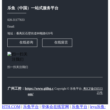
乐鱼（中国）一站式服务平台
020-31177633
Email:
地址：番禺区石壁街道钟顺路626号
在线咨询
在线留言
扫一扫关注我们
广州工控：
https://www.giihg.c
Copyright © 乐鱼平台.
粤ICP备050533
25号
om/
HTH.COM
|
乐鱼平台
|
华体会在线官网
|
乐鱼平台
|
leyu乐鱼·