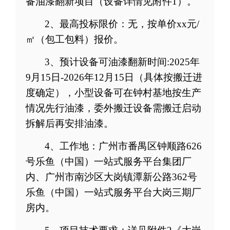
备油漆翻新项目（设备详情见附件
1
）
。
2
、最高投标限价：无，按单价
xx
元
/
㎡
（包工包料）
报价
。
3
、预计设备可油漆翻新时间
:2025
年
9
月
15
日
-2026
年
12
月
15
日
（具体按搬迁进
度确定），小型设备可在钟村基地按生产
情况先行油漆，委外搬迁设备需搬迁启动
拆解后再安排油漆
。
4
、工作地：广州市番禺区钟顺路
626
号乐鱼（中国）一站式服务平台集团厂
内、
广州市南沙区大岗镇潭新公路
362
号
乐鱼（中国）一站式服务平台大岗三期厂
房内。