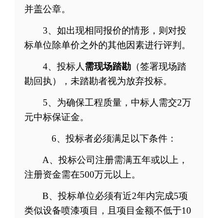
并盖公章。
3
、如出现相同报价的情形，则对
投
标单位
除单价之外的其他因素进行评判。
4
、
投标人
需现场踏勘
（签署现场踏
勘回执），未踏勘者视为放弃投标。
5
、为确保工程质量，中标人需交
2
万
元中标保证金。
6
、投标者必须
满足以下条件
：
A
、投标公司注册需满五年或以上，
注册资金需在
500
万元以上。
B
、投标单位必须有近
2
年内完成
5
项
类似设备喷漆项目，且项目金额不低于
10