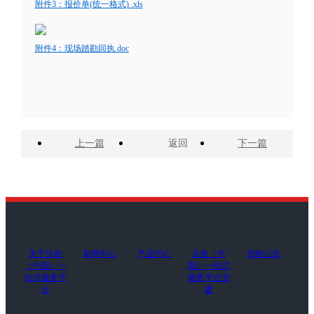
附件3：报价单(统一格式) .xls
附件4：现场踏勘回执.doc
上一篇
返回
下一篇
关于乐鱼
新闻中心
产品中心
乐鱼（中
招标公告
（中国）一
国）一站式
站式服务平
服务平台党
台
建