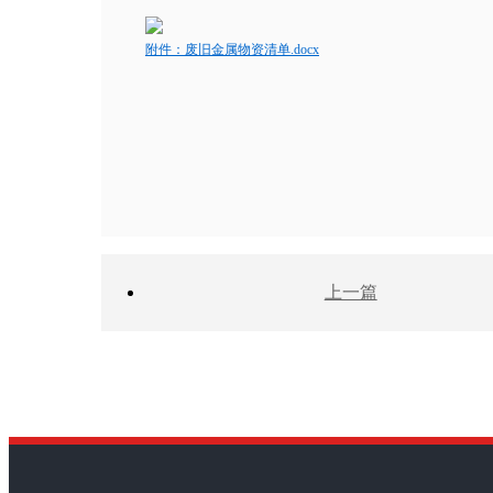
附件：废旧金属物资清单.docx
上一篇