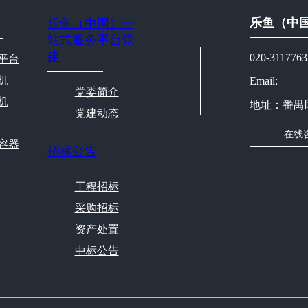
乐鱼（中
乐鱼（中国）一
站式服务平台党
建
020-3117763
平台
机
Email:
党委简介
机
地址：番禺
党建动态
在线
容器
招标公告
工程招标
采购招标
资产处置
中标公告