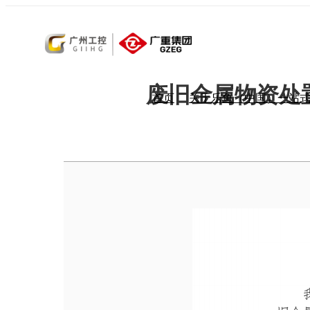
废旧金属物资处置
首页
关于乐鱼（中国）一站