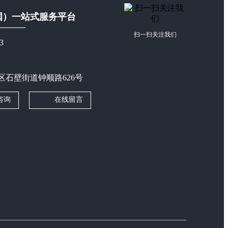
国）一站式服务平台
扫一扫关注我们
3
区石壁街道钟顺路626号
咨询
在线留言