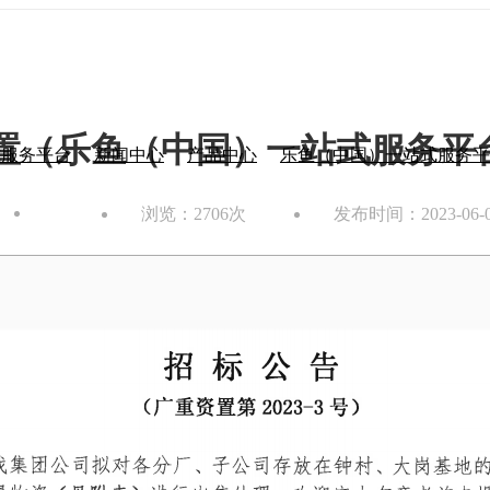
（乐鱼（中国）一站式服务平台资
式服务平台
新闻中心
产品中心
乐鱼（中国）一站式服务平
浏览：2706次
发布时间：2023-06-