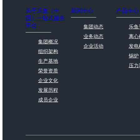
关于乐鱼（中
新闻中心
产品中心
国）一站式服务
平台
集团动态
乐鱼
业务动态
离心
集团概况
企业活动
发电
组织架构
锅炉
生产基地
压力
荣誉资质
企业文化
发展历程
成员企业