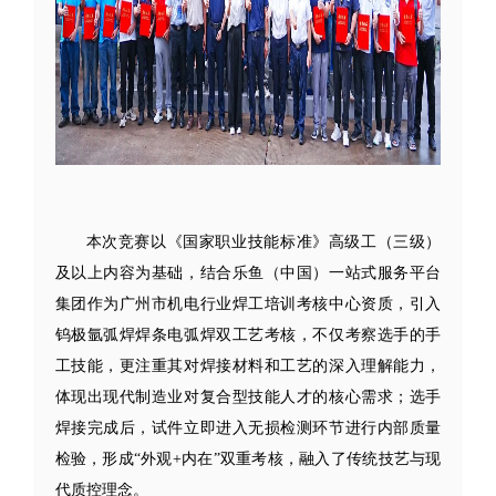
本次竞赛以《国家职业技能标准》高级工（三级）
及以上内容为基础，结合乐鱼（中国）一站式服务平台
集团作为广州市机电行业焊工培训考核中心资质，引入
钨极氩弧焊焊条电弧焊双工艺考核，不仅考察选手的手
工技能，更注重其对焊接材料和工艺的深入理解能力，
体现出现代制造业对复合型技能人才的核心需求；选手
焊接完成后，试件立即进入无损检测环节进行内部质量
检验，形成“外观+内在”双重考核，融入了传统技艺与现
代质控理念。