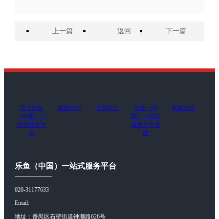
上一篇
返回
下一篇
关于乐鱼
新闻中心
产品中心
乐鱼（中
招标公告
（中国）一
国）一站式
站式服务平
服务平台党
台
建
乐鱼（中国）一站式服务平台
020-31177633
Email:
地址：番禺区石壁街道钟顺路626号