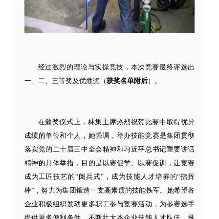
经过激烈的理论与实操竞技，本次竞赛最终评选出
一、二、三等奖及优胜奖（
获奖名单附后
）。
在颁奖仪式上，林集主席热烈祝贺比赛中取得优异
成绩的单位和个人，她强调，举办技能竞赛是集团贯彻
落实党的二十届三中全会精神和习近平总书记重要讲话
精神的具体举措，目的是以赛促学、以赛促训，让竞赛
成为工匠技艺的“阅兵式”，成为技能人才培养的“指挥
棒”，努力为集团锻造一支高素质的技能铁军。她希望各
企业积极组织发动更多职工参与竞赛活动，为参赛选手
提供更多便利条件，不断壮大本企业技能人才队伍，推