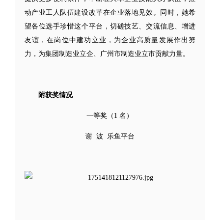
动产业工人队伍建设改革在企业落地见效。同时，她希
望各位选手珍惜这个平台，切磋技艺、交流信息、增进
友谊，在岗位中建功立业，为企业高质量发展作出努
力，为集团制造业立企、广州市制造业立市贡献力量。
附获奖情况
一等奖（1 名）
谢 波 乐鱼平台