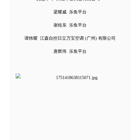
梁耀威 乐鱼平台
谢桂东 乐鱼平台
谭炜耀 江森自控日立万宝空调 (广州) 有限公司
唐辉伟 乐鱼平台