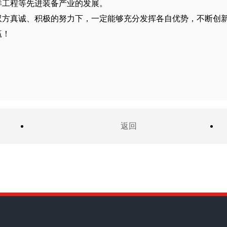
洋工程等先进装备产业的发展。
双方真诚、积极的努力下，一定能够充分发挥各自优势，不断创
赢！
返回