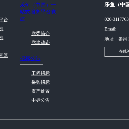
乐鱼（中
乐鱼（中国）一
站式服务平台党
建
020-3117763
平台
机
Email:
党委简介
机
地址：番禺
党建动态
在线
容器
招标公告
工程招标
采购招标
资产处置
中标公告