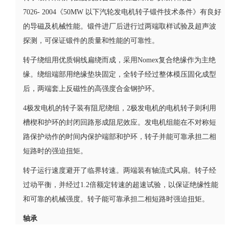
7026- 2004《50MW 以下汽轮发电机转子锻件技术条件》有良好
的导磁及机械性能。锻件进厂后进行过两端取样试验及超声波
探测，可保证锻件的质量和性能的可靠性。
转子绕组用优质铜线扁绕而成，采用Nomex复合绝缘作为主绝
缘。绕组端部用绝缘垫块固定，全转子经过整体模压固化成型
后，两端套上反磁性的高强度合金钢护环。
4极发电机的转子装有阻尼绕组，2极发电机的电机转子则利用
槽楔和护环的封闭回路形成阻尼效应。发电机组能在不对称短
路保护动作的时间内保护端部和护环，转子并能可靠承担二相
短路时的强迫扭矩。
转子运行速度避开了临界转速。两端装有轴流式风扇。转子经
过动平衡，并经过1.2倍额定转速的超速试验，以保证绝缘性能
和可靠的机械强度。转子能可靠承担二相短路时强迫扭矩。
轴承