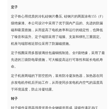
定子
定子铁心用优质的冷轧硅钢片叠压, 硅钢片的两面涂有155（F）
级绝缘漆。本公司设计中采用了优于国内产品的、先进的防漏
磁和吸震措施，从而提高了电机效率和运行的稳定性，也降低
了噪音和温升。定子端部采用了端箍、支架和绑扎三重固定。
机座与端部相近部位采用了防漏磁措施。
定子线圈采用多股玻璃丝包扁铜线制造。全F级绝缘，采用了最
先进的三级防电晕措施，可大幅提高运行可靠性和延长电机寿
命。
定子机座两端的下部空腔内，装有防冷凝加热器，加热器在同
步发电机停机后开始工作，从而使同步发电机内空气的温度高
于环境温度，防止冷凝结露。
转子
转子锻件采用高强度优质合金钢锻造而成, 该锻件满足JB/T